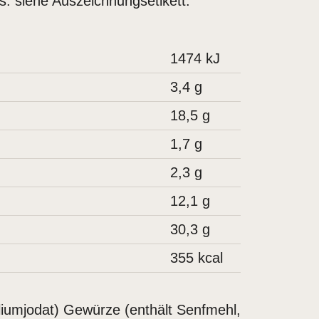
s: siehe Auszeichnungsetikett.
1474
kJ
3,4
g
18,5
g
1,7
g
2,3
g
12,1
g
30,3
g
355
kcal
liumjodat) Gewürze (enthält Senfmehl,