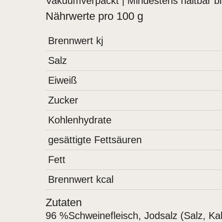
Vakuumverpackt | Mindestens haltbar bi
Nährwerte pro 100 g
Brennwert kj
Salz
Eiweiß
Zucker
Kohlenhydrate
gesättigte Fettsäuren
Fett
Brennwert kcal
Zutaten
96 %Schweinefleisch, Jodsalz (Salz, Ka