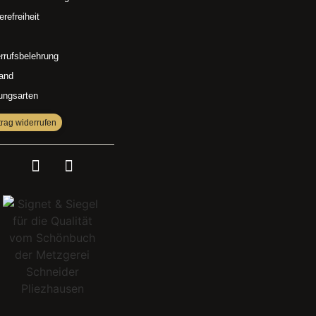
erefreiheit
rrufsbelehrung
and
ungsarten
trag widerrufen