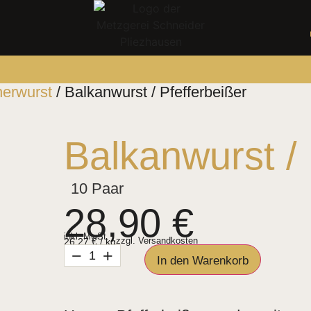
erwurst
/ Balkanwurst / Pfefferbeißer
Balkanwurst / 
10 Paar
28,90
€
inkl. MwSt.
26,27
€
/
kg
zzgl.
Versandkosten
−
+
In den Warenkorb