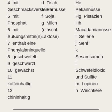
4 mit
d Fisch
He
Geschmacksverstärker
e Erdnüsse
Pekannüsse
5 mit
f Soja
Hg Pistazien
Phosphat
g Milch
Hh
6 mit
(einschl.
Macadamianüsse
Süßungsmittel(n)
Laktose)
i Sellerie
7 enthält eine
j Senf
Phenylalaninquelle
k
8 geschwefelt
Sesamsamen
9 geschwärzt
l
10 gewachst
Schwefeldioxid
11
und Sulfite
koffeinhaltig
m Lupinen
12
n Weichtiere
chininhaltig