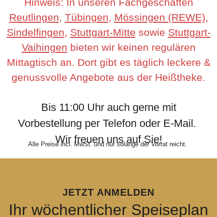
Hinweis: In unseren Fachgeschäften
Reutlingen
,
Tübingen
,
Mössingen (REWE)
,
Sindelfingen
,
Stuttgart-Mitte
sowie
Stuttgart-
Vaihingen
bieten wir keinen regulären
Mittagtisch an. Dort gibt es täglich leckere &
genussvolle Angebote aus der Heißtheke.
Bis 11:00 Uhr auch gerne mit
Vorbestellung per Telefon oder E-Mail.
Wir freuen uns auf Sie!
Alle Preise incl. MwSt. und nur solange der Vorrat reicht.
JETZT ANMELDEN
Ihr wöchentlicher Speiseplan