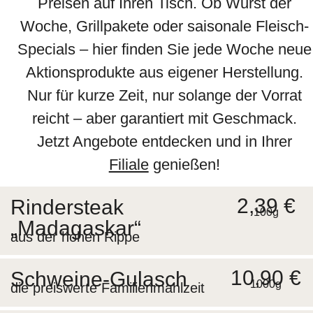
Preisen auf Ihren Tisch. Ob Wurst der
Woche, Grillpakete oder saisonale Fleisch-
Specials – hier finden Sie jede Woche neue
Aktionsprodukte aus eigener Herstellung.
Nur für kurze Zeit, nur solange der Vorrat
reicht – aber garantiert mit Geschmack.
Jetzt Angebote entdecken und in Ihrer
Filiale
genießen!
2,39 €
Rindersteak
100g
„Madagaskar“
aus der hohen Rippe
10,90 €
Schweine-Gulasch
1000g
die preiswerte Familienmahlzeit