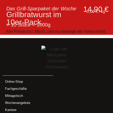
14,90 €
Das Grill-Sparpaket der Woche
0,00 € / kg
Grillbratwurst im
10er-Pack
= 10 Stück = 1000g
Alle Preise incl. MwSt. und nur solange der Vorrat reicht.
Online-Shop
Fachgeschäfte
Mittagstisch
Wochenangebote
Karriere