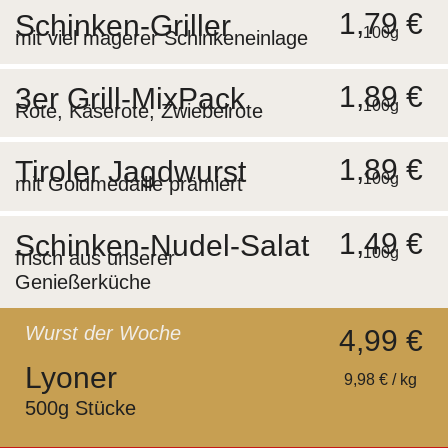
1,79 €
Schinken-Griller
100g
mit viel magerer Schinkeneinlage
1,89 €
3er Grill-MixPack
100g
Rote, Käserote, Zwiebelrote
1,89 €
Tiroler Jagdwurst
100g
mit Goldmedaille prämiert
1,49 €
Schinken-Nudel-Salat
100g
frisch aus unserer
Genießerküche
Wurst der Woche
4,99 €
Lyoner
9,98 € / kg
500g Stücke