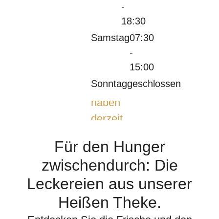
-
18:30
Samstag
07:30
-
15:00
Sonntag
geschlossen
Wir
haben
derzeit
geöffnet.
Für den Hunger
zwischendurch: Die
Leckereien aus unserer
Heißen Theke.