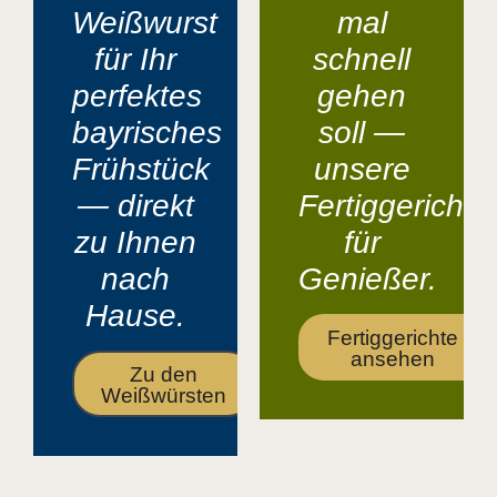
Weißwurst
mal
für Ihr
schnell
perfektes
gehen
bayrisches
soll —
Frühstück
unsere
— direkt
Fertiggerichte
zu Ihnen
für
nach
Genießer.
Hause.
Fertiggerichte
ansehen
Zu den
Weißwürsten