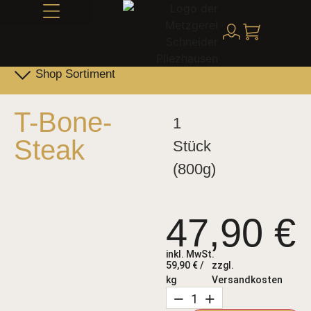
Alles über Schneider
Shop Sortiment
Leber- & Griebenwurst
Schneider Family Produkte
T-Bone-
1
Steak
Stück
(800g)
47,90
€
inkl. MwSt.
59,90
€
/
zzgl.
kg
Versandkosten
−
+