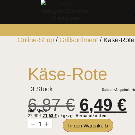
Online-Shop
/
Grillsortiment
/ Käse-Rote
Käse-Rote
3 Stück
Saison-Angebot
-
6,87
€
6,49
€
inkl. MwSt.
22,90
€
21,63
€
/
kg
zzgl.
Versandkosten
−
+
In den Warenkorb