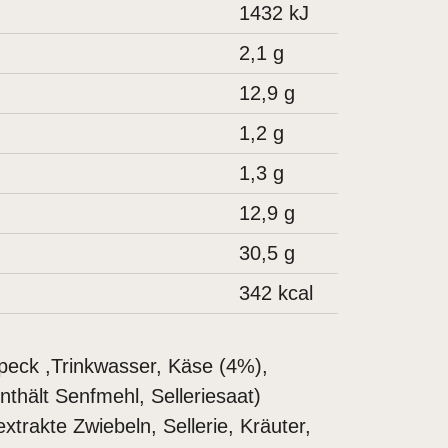
1432
kJ
2,1
g
12,9
g
1,2
g
1,3
g
12,9
g
30,5
g
342
kcal
peck ,Trinkwasser,
Käse
(4%),
enthält
Senfmehl, Selleriesaat
)
xtrakte Zwiebeln,
Sellerie
, Kräuter,