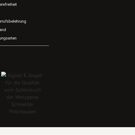
erefreiheit
rrufsbelehrung
and
ungsarten