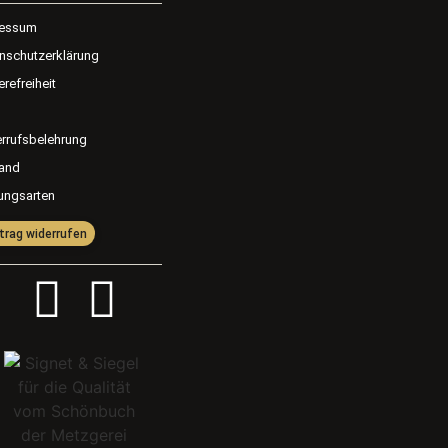
ressum
nschutzerklärung
erefreiheit
rrufsbelehrung
and
ungsarten
trag widerrufen