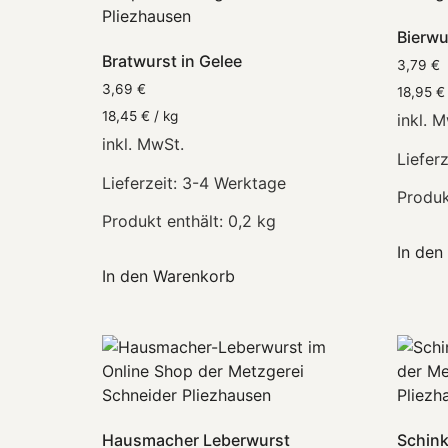
Bierwu
Bratwurst in Gelee
3,79
€
3,69
€
18,95
€
18,45
€
/
kg
inkl. 
inkl. MwSt.
Lieferz
Lieferzeit:
3-4 Werktage
Produk
Produkt enthält: 0,2
kg
In den
In den Warenkorb
Hausmacher Leberwurst
Schin