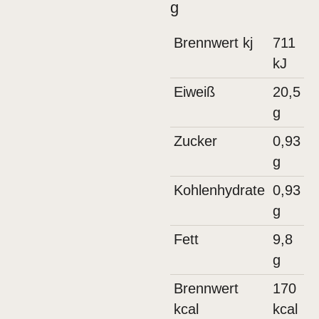
g
Brennwert kj
711
kJ
Eiweiß
20,5
g
Zucker
0,93
g
Kohlenhydrate
0,93
g
Fett
9,8
g
Brennwert
170
kcal
kcal