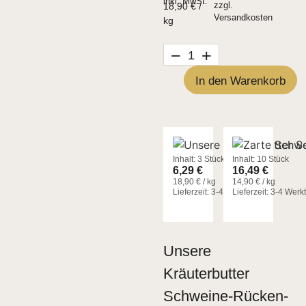
inkl. MwSt.
18,90
€
/
zzgl.
Versandkosten
kg
−
+
In den Warenkorb
Inhalt: 3 Stück
Inhalt: 10 Stück
6,29
€
16,49
€
18,90
€
/
kg
14,90
€
/
kg
Lieferzeit:
3-4 Werktage
Lieferzeit:
3-4 Werk
Unsere
Kräuterbutter
Schweine-Rücken-