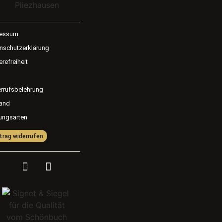
ressum
nschutzerklärung
erefreiheit
rrufsbelehrung
and
ungsarten
trag widerrufen