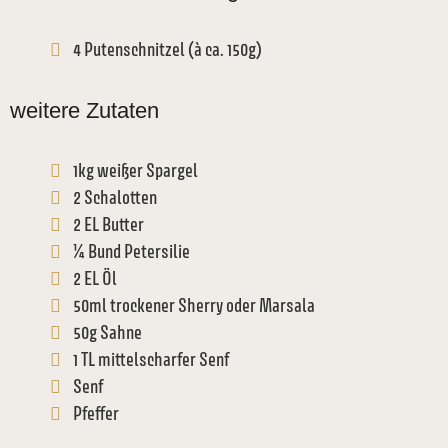
4 Putenschnitzel (à ca. 150g)
weitere Zutaten
1kg weißer Spargel
2 Schalotten
2 EL Butter
¼ Bund Petersilie
2 EL Öl
50ml trockener Sherry oder Marsala
50g Sahne
1 TL mittelscharfer Senf
Senf
Pfeffer