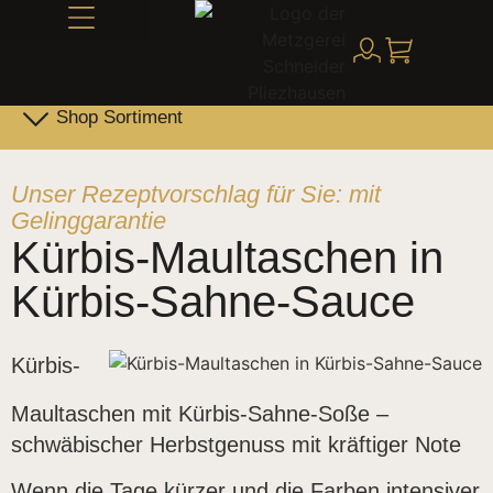
Alles über Schneider
Shop Sortiment
Leber- & Griebenwurst
Schneider Family Produkte
Unser Rezeptvorschlag für Sie: mit
Gelinggarantie
Kürbis-Maultaschen in
Kürbis-Sahne-Sauce
Kürbis-
Maultaschen mit Kürbis-Sahne-Soße –
schwäbischer Herbstgenuss mit kräftiger Note
Wenn die Tage kürzer und die Farben intensiver