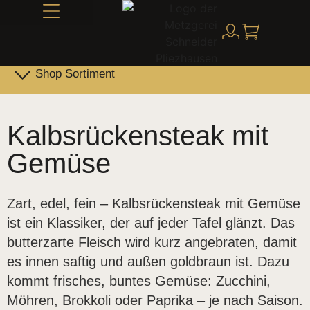
Alles über Schneider
Shop Sortiment
Leber- & Griebenwurst
Schneider Family Produkte
Kalbsrückensteak mit
Gemüse
Zart, edel, fein – Kalbsrückensteak mit Gemüse
ist ein Klassiker, der auf jeder Tafel glänzt. Das
butterzarte Fleisch wird kurz angebraten, damit
es innen saftig und außen goldbraun ist. Dazu
kommt frisches, buntes Gemüse: Zucchini,
Möhren, Brokkoli oder Paprika – je nach Saison.