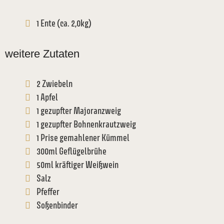
1 Ente (ca. 2,0kg)
weitere Zutaten
2 Zwiebeln
1 Apfel
1 gezupfter Majoranzweig
1 gezupfter Bohnenkrautzweig
1 Prise gemahlener Kümmel
300ml Geflügelbrühe
50ml kräftiger Weißwein
Salz
Pfeffer
Soßenbinder