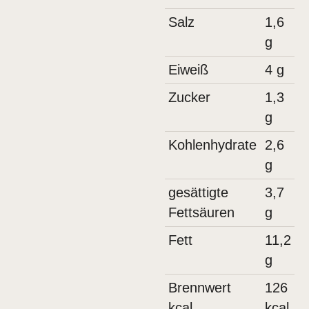
Salz
1,6
g
Eiweiß
4
g
Zucker
1,3
g
Kohlenhydrate
2,6
g
gesättigte
3,7
Fettsäuren
g
Fett
11,2
g
Brennwert
126
kcal
kcal