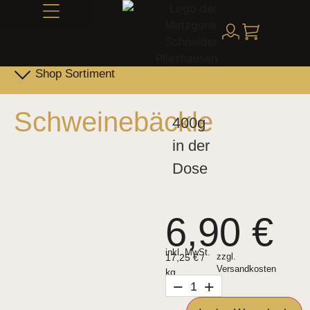
Alles über Schneider
Shop Sortiment
Leber- & Griebenwurst
Schneider Family Produkte
Schweinebäckle
400g
in der
Dose
6,90
€
inkl. MwSt.
17,25
€
/
zzgl.
Versandkosten
kg
−
+