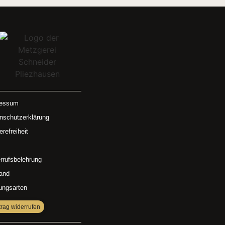
ressum
nschutzerklärung
erefreiheit
rrufsbelehrung
and
ungsarten
trag widerrufen