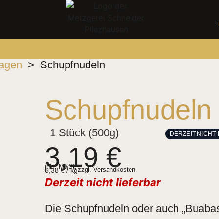
lagen
>
Schupfnudeln
Schupfnudeln
1 Stück (500g)
DERZEIT NICHT
3,19
€
inkl. MwSt.
6,38
€
/
kg
zzgl.
Versandkosten
Derzeit nicht lieferbar
Die Schupfnudeln oder auch „Buabasp