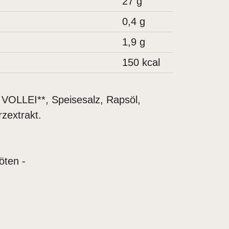
27
g
0,4
g
1,9
g
150
kcal
VOLLEI**, Speisesalz, Rapsöl,
zextrakt.
öten -