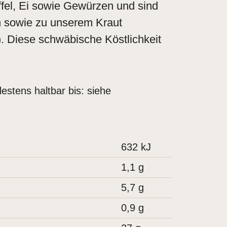
fel, Ei sowie Gewürzen und sind
n sowie zu unserem Kraut
). Diese schwäbische Köstlichkeit
stens haltbar bis: siehe
632
kJ
1,1
g
5,7
g
0,9
g