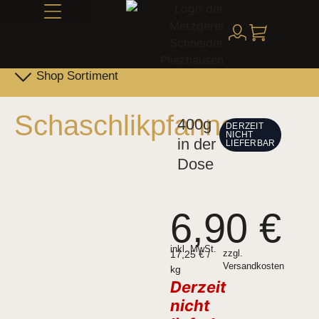
Alles über Schneider
Shop Sortiment
Leber- & Griebenwurst
Schneider Family Produkte
Schaschlikpfanne
400g
DERZEIT
NICHT
in der
LIEFERBAR
Dose
6,90
€
inkl. MwSt.
17,25
€
/
zzgl.
Versandkosten
kg
Derzeit
nicht