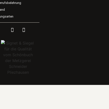
rrufsbelehrung
and
ungsarten