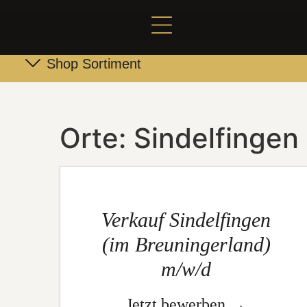
Shop Sortiment
Leber- & Griebenwurst
Schneider Family Produkte
Orte:
Sindelfingen
Verkauf Sindelfingen
(im Breuningerland)
m/w/d
Jetzt bewerben