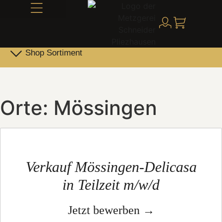
Alles über Schneider
Shop Sortiment
Leber- & Griebenwurst
Schneider Family Produkte
Orte:
Mössingen
Verkauf Mössingen-Delicasa
in Teilzeit m/w/d
Jetzt bewerben