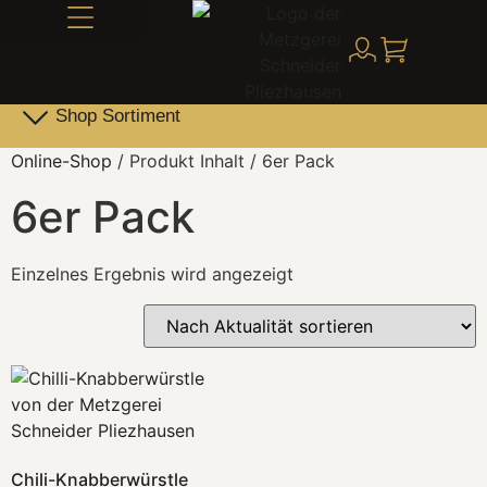
Alles über Schneider
Shop Sortiment
Leber- & Griebenwurst
Schneider Family Produkte
Online-Shop
/ Produkt Inhalt / 6er Pack
6er Pack
Einzelnes Ergebnis wird angezeigt
Chili-Knabberwürstle