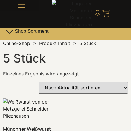
Alles über Schneider
Shop Sortiment
Leber- & Griebenwurst
Schneider Family Produkte
Online-Shop
>
Produkt Inhalt
>
5 Stück
5 Stück
Einzelnes Ergebnis wird angezeigt
Münchner Weißwurst