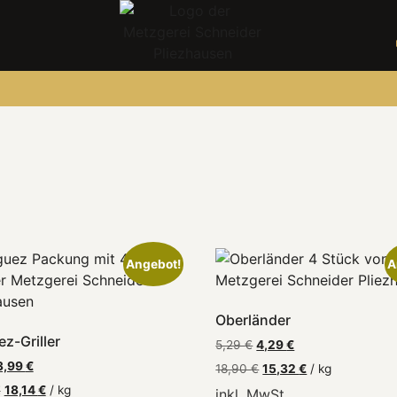
Angebot!
A
Oberländer
z-Griller
5,29
€
4,29
€
3,99
€
18,90
€
15,32
€
/
kg
€
18,14
€
/
kg
inkl. MwSt.