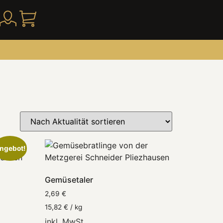
ngebot!
Gemüsetaler
2,69
€
15,82
€
/
kg
inkl. MwSt.