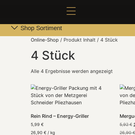
Shop Sortiment
Leber- & Griebenwurst
Schneider Family Produkte
Online-Shop
/ Produkt Inhalt / 4 Stück
4 Stück
Alle 4 Ergebnisse werden angezeigt
Rein Rind – Energy-Griller
Mergue
5,99
€
5,92
€
26,90
€
/
kg
26,90