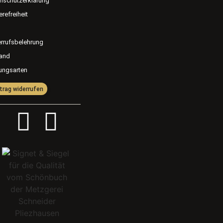
nschutzerklärung
erefreiheit
rrufsbelehrung
and
ungsarten
trag widerrufen