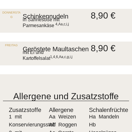
8,90 €
DONNERSTA
Schinkennudeln
G
in Sahnesoße mit
4,Aa,c,i,j
Parmesankäse
8,90 €
FREITAG
Geröstete Maultaschen
mit Ei und
1,4,6,Aa,c,g,i,j
Kartoffelsalat
Allergene und Zusatzstoffe
Zusatzstoffe
Allergene
Schalenfrüchte
1 mit
Aa Weizen
Ha Mandeln
Konservierungsstoff
Ab Roggen
Hb