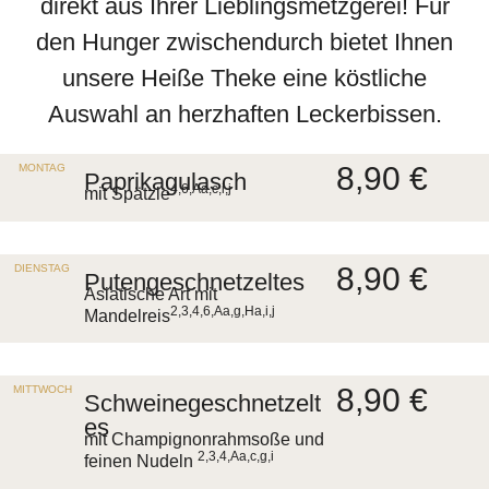
direkt aus Ihrer Lieblingsmetzgerei! Für
den Hunger zwischendurch bietet Ihnen
unsere Heiße Theke eine köstliche
Auswahl an herzhaften Leckerbissen.
8,90 €
MONTAG
Paprikagulasch
4,6,Aa,c,i,j
mit Spätzle
8,90 €
DIENSTAG
Putengeschnetzeltes
Asiatische Art mit
2,3,4,6,Aa,g,Ha,i,j
Mandelreis
8,90 €
MITTWOCH
Schweinegeschnetzelt
es
mit Champignonrahmsoße und
2,3,4,Aa,c,g,i
feinen Nudeln