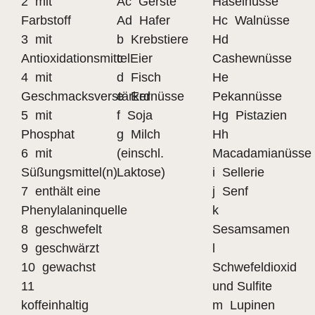
2 mit
Ac Gerste
Haselnüsse
Farbstoff
Ad Hafer
Hc Walnüsse
3 mit
b Krebstiere
Hd
Antioxidationsmittel
c Eier
Cashewnüsse
4 mit
d Fisch
He
Geschmacksverstärker
e Erdnüsse
Pekannüsse
5 mit
f Soja
Hg Pistazien
Phosphat
g Milch
Hh
6 mit
(einschl.
Macadamianüsse
Süßungsmittel(n)
Laktose)
i Sellerie
7 enthält eine
j Senf
Phenylalaninquelle
k
8 geschwefelt
Sesamsamen
9 geschwärzt
l
10 gewachst
Schwefeldioxid
11
und Sulfite
koffeinhaltig
m Lupinen