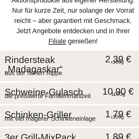
Aktionsprodukte aus eigener Herstellung.
Nur für kurze Zeit, nur solange der Vorrat
reicht – aber garantiert mit Geschmack.
Jetzt Angebote entdecken und in Ihrer
Filiale
genießen!
2,39 €
Rindersteak
100g
„Madagaskar“
aus der hohen Rippe
10,90 €
Schweine-Gulasch
1000g
die preiswerte Familienmahlzeit
1,79 €
Schinken-Griller
100g
mit viel magerer Schinkeneinlage
1,89 €
3er Grill-MixPack