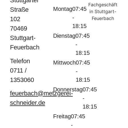
Stuttgarter
Montag
07:45
Straße
-
102
18:15
70469
Dienstag
07:45
Stuttgart-
-
Feuerbach
18:15
Telefon
Mittwoch
07:45
0711 /
-
1353060
18:15
Donnerstag
07:45
feuerbach@metzgerei-
-
schneider.de
18:15
Freitag
07:45
-